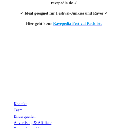
ravepedia.de ✓
✓ Ideal geeignet für Festival-Junkies und Raver ✓
Hier geht`s zur
Ravepedia Festival Packliste
INFO
Hinter den mit (*) gekennzeichneten Links stecken sogenannte Affiliate-
Links. Das heißt, wenn du ein Produkt über den Link kaufst, erhalten wir
eine kleine Provision. Als Amazon-Partner verdiene ich an qualifizierten
Verkäufen.
Wichtig: Für dich bleibt beim Preis alles beim Alten!
Kontakt
Team
Bilderquellen
Advertising & Affiliate