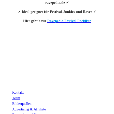
ravepedia.de ✓
✓ Ideal geeignet für Festival-Junkies und Raver ✓
Hier geht`s zur
Ravepedia Festival Packliste
INFO
Hinter den mit (*) gekennzeichneten Links stecken sogenannte Affiliate-
Links. Das heißt, wenn du ein Produkt über den Link kaufst, erhalten wir
eine kleine Provision. Als Amazon-Partner verdiene ich an qualifizierten
Verkäufen.
Wichtig: Für dich bleibt beim Preis alles beim Alten!
Kontakt
Team
Bilderquellen
Advertising & Affiliate