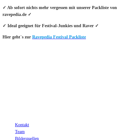
✓ Ab sofort nichts mehr vergessen mit unserer Packliste von
ravepedia.de ✓
✓ Ideal geeignet für Festival-Junkies und Raver ✓
Hier geht`s zur
Ravepedia Festival Packliste
INFO
Hinter den mit (*) gekennzeichneten Links stecken sogenannte Affiliate-
Links. Das heißt, wenn du ein Produkt über den Link kaufst, erhalten wir
eine kleine Provision. Als Amazon-Partner verdiene ich an qualifizierten
Verkäufen.
Wichtig: Für dich bleibt beim Preis alles beim Alten!
Kontakt
Team
Bilderquellen