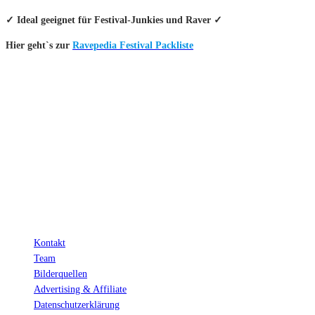
✓ Ideal geeignet für Festival-Junkies und Raver ✓
Hier geht`s zur
Ravepedia Festival Packliste
INFO
Hinter den mit (*) gekennzeichneten Links stecken sogenannte Affiliate-
Links. Das heißt, wenn du ein Produkt über den Link kaufst, erhalten wir
eine kleine Provision. Als Amazon-Partner verdiene ich an qualifizierten
Verkäufen.
Wichtig: Für dich bleibt beim Preis alles beim Alten!
Kontakt
Team
Bilderquellen
Advertising & Affiliate
Datenschutzerklärung