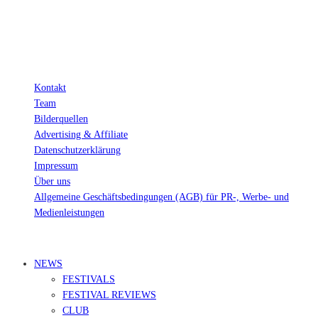
Wichtig: Für dich bleibt beim Preis alles beim Alten!
Kontakt
Team
Bilderquellen
Advertising & Affiliate
Datenschutzerklärung
Impressum
Über uns
Allgemeine Geschäftsbedingungen (AGB) für PR-, Werbe- und
Medienleistungen
© Ravepedia 2022| ALL RIGHTS RESERVED.
NEWS
FESTIVALS
FESTIVAL REVIEWS
CLUB