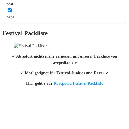
post
page
Festival Packliste
✓ Ab sofort nichts mehr vergessen mit unserer Packliste von
ravepedia.de ✓
✓ Ideal geeignet für Festival-Junkies und Raver ✓
Hier geht`s zur
Ravepedia Festival Packliste
INFO
Hinter den mit (*) gekennzeichneten Links stecken sogenannte Affiliate-
Links. Das heißt, wenn du ein Produkt über den Link kaufst, erhalten wir
eine kleine Provision. Als Amazon-Partner verdiene ich an qualifizierten
Verkäufen.