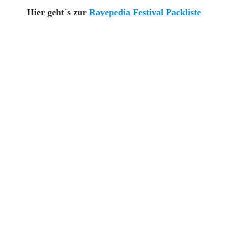
Hier geht`s zur
Ravepedia Festival Packliste
e Affiliate-Links. Das heißt, wenn du ein Produkt über den L