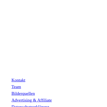
INFO
Hinter den mit (*) gekennzeichneten Links stecken sogenannt
Partner verdiene ich an qualifizierten Verkäufen.
Wichtig: Für dich bleibt beim Preis alles beim Alten!
Kontakt
Team
Bilderquellen
Advertising & Affiliate
Datenschutzerklärung