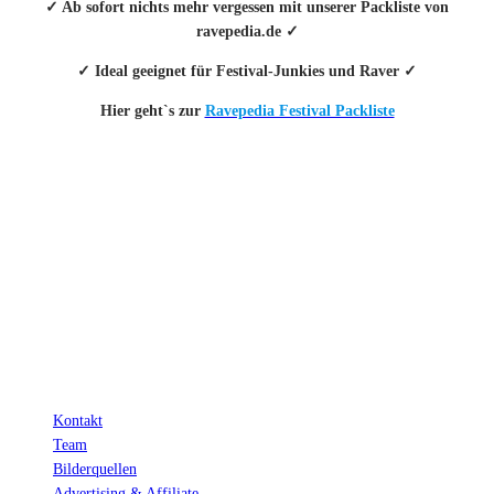
✓ Ab sofort nichts mehr vergessen mit unserer Packliste von
ravepedia.de ✓
✓ Ideal geeignet für Festival-Junkies und Raver ✓
Hier geht`s zur
Ravepedia Festival Packliste
INFO
Hinter den mit (*) gekennzeichneten Links stecken sogenannte Affiliate-
Links. Das heißt, wenn du ein Produkt über den Link kaufst, erhalten wir
eine kleine Provision. Als Amazon-Partner verdiene ich an qualifizierten
Verkäufen.
Wichtig: Für dich bleibt beim Preis alles beim Alten!
Kontakt
Team
Bilderquellen
Advertising & Affiliate