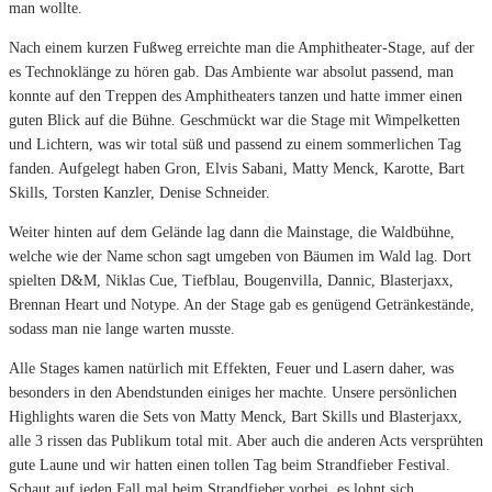
man wollte.
Nach einem kurzen Fußweg erreichte man die Amphitheater-Stage, auf der
es Technoklänge zu hören gab. Das Ambiente war absolut passend, man
konnte auf den Treppen des Amphitheaters tanzen und hatte immer einen
guten Blick auf die Bühne. Geschmückt war die Stage mit Wimpelketten
und Lichtern, was wir total süß und passend zu einem sommerlichen Tag
fanden. Aufgelegt haben Gron, Elvis Sabani, Matty Menck, Karotte, Bart
Skills, Torsten Kanzler, Denise Schneider.
Weiter hinten auf dem Gelände lag dann die Mainstage, die Waldbühne,
welche wie der Name schon sagt umgeben von Bäumen im Wald lag. Dort
spielten D&M, Niklas Cue, Tiefblau, Bougenvilla, Dannic, Blasterjaxx,
Brennan Heart und Notype. An der Stage gab es genügend Getränkestände,
sodass man nie lange warten musste.
Alle Stages kamen natürlich mit Effekten, Feuer und Lasern daher, was
besonders in den Abendstunden einiges her machte. Unsere persönlichen
Highlights waren die Sets von Matty Menck, Bart Skills und Blasterjaxx,
alle 3 rissen das Publikum total mit. Aber auch die anderen Acts versprühten
gute Laune und wir hatten einen tollen Tag beim Strandfieber Festival.
Schaut auf jeden Fall mal beim Strandfieber vorbei, es lohnt sich.