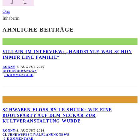
Ona
Inhaberin
ÄHNLICHE BEITRÄGE
VILLAIN IM INTERVIEW: „HARDSTYLE WAR SCHON
IMMER EINE FAMILIE“
RONNY
·
7. AUGUST 2026
INTERVIEWS
NEWS
·
0 KOMMENTARE
·
SCHWABEN FLOSS BY LE SHUUK: WIE EINE B
OOTSPARTY AUF DEM NECKAR ZUR K
ULTVERANSTALTUNG WURDE
RONNY
·
6. AUGUST 2026
CLUBNEWS
FESTIVALPLANUNG
NEWS
·
0 KOMMENTARE
·