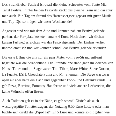
Das Strandfieber Festival ist quasi die kleine Schwester vom Tante Mia
Tanzt Festival, hinter beiden Festivals steckt das gleiche Team und das spürt
man auch. Ein Tag am Strand des Hartensbergsee gepaart mit guter Musik
und Top-Djs, so mögen wir unser Wochenende!
Angereist sind wir mit dem Auto und konnten nah am Festivalgelände
parken, der Parkplatz kostete humane 4 Euro. Nach einem wirklichen
kurzen Fußweg erreichten wir das Festivalgelände. Der Einlass verlief
unproblematisch und wir konnten schnell das Festivalgelände erkunden.
Die erste Bühne die uns nur ein paar Meter vom See-Strand entfernt
begrüßte war die Strandbühne. Die Strandbühne stand ganz im Zeichen von
House-Tunes und on Stage waren Tim Tibbe, Marc White, Steve Norton,
La Fuente, ESH, Chocolate Puma und Mr. Sherman. Die Stage war zwar
open air aber hatte ein Dach und gegenüber Food- und Getränkestände. Es
gab Pizza, Burritos, Pommes, Handbrote und viele andere Leckereien, die
keine Wünsche offen ließen.
Auch Toiletten gab es in der Nähe, es gab sowohl Dixie´s als auch
wassergespülte Toilettenwagen, der Nutzung 0,50 Euro kostete oder man
buchte sich direkt die „Pipi-Flat“ für 5 Euro und konnte so oft gehen wie