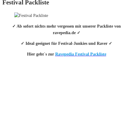
Festival Packliste
✓ Ab sofort nichts mehr vergessen mit unserer Packliste von
ravepedia.de ✓
✓ Ideal geeignet für Festival-Junkies und Raver ✓
Hier geht`s zur
Ravepedia Festival Packliste
INFO
Hinter den mit (*) gekennzeichneten Links stecken sogenannte Affiliate-
Links. Das heißt, wenn du ein Produkt über den Link kaufst, erhalten wir
eine kleine Provision. Als Amazon-Partner verdiene ich an qualifizierten
Verkäufen.
Wichtig: Für dich bleibt beim Preis alles beim Alten!