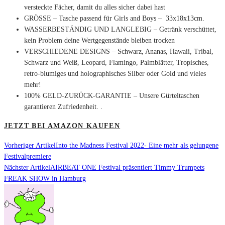
versteckte Fächer, damit du alles sicher dabei hast
GRÖSSE – Tasche passend für Girls and Boys –
33x18x13cm.
WASSERBESTÄNDIG UND LANGLEBIG – Getränk verschüttet,
kein Problem deine Wertgegenstände bleiben trocken
VERSCHIEDENE DESIGNS –
Schwarz, Ananas, Hawaii, Tribal,
Schwarz und Weiß, Leopard, Flamingo, Palmblätter, Tropisches,
retro-blumiges und holographisches Silber oder Gold und vieles
mehr!
100% GELD-ZURÜCK-GARANTIE – Unsere Gürteltaschen
garantieren Zufriedenheit. .
JETZT BEI AMAZON KAUFEN
Vorheriger Artikel
Into the Madness Festival 2022- Eine mehr als gelungene
Festivalpremiere
Nächster Artikel
AIRBEAT ONE Festival präsentiert Timmy Trumpets
FREAK SHOW in Hamburg