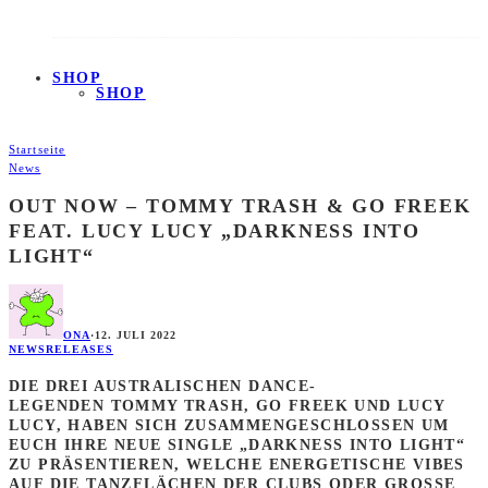
SHOP
SHOP
Startseite
News
OUT NOW – TOMMY TRASH & GO FREEK
FEAT. LUCY LUCY „DARKNESS INTO
LIGHT“
ONA
·
12. JULI 2022
NEWS
RELEASES
DIE DREI AUSTRALISCHEN DANCE-
LEGENDEN
TOMMY TRASH
,
GO FREEK
UND
LUCY
LUCY
, HABEN SICH ZUSAMMENGESCHLOSSEN UM
EUCH IHRE NEUE SINGLE „DARKNESS INTO LIGHT“
ZU PRÄSENTIEREN, WELCHE ENERGETISCHE VIBES
AUF DIE TANZFLÄCHEN DER CLUBS ODER GROSSE F