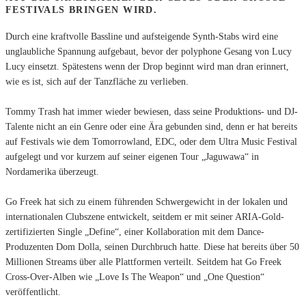
ESTIVALS BRINGEN WIRD.
Durch eine kraftvolle Bassline und aufsteigende Synth-Stabs wird eine
unglaubliche Spannung aufgebaut, bevor der polyphone Gesang von Lucy
Lucy einsetzt. Spätestens wenn der Drop beginnt wird man dran erinnert,
wie es ist, sich auf der Tanzfläche zu verlieben.
Tommy Trash hat immer wieder bewiesen, dass seine Produktions- und DJ-
Talente nicht an ein Genre oder eine Ära gebunden sind, denn er hat bereits
auf Festivals wie dem Tomorrowland, EDC, oder dem Ultra Music Festival
aufgelegt und vor kurzem auf seiner eigenen Tour „Jaguwawa“ in
Nordamerika überzeugt.
Go Freek hat sich zu einem führenden Schwergewicht in der lokalen und
internationalen Clubszene entwickelt, seitdem er mit seiner ARIA-Gold-
zertifizierten Single „Define“, einer Kollaboration mit dem Dance-
Produzenten Dom Dolla, seinen Durchbruch hatte. Diese hat bereits über 50
Millionen Streams über alle Plattformen verteilt. Seitdem hat Go Freek
Cross-Over-Alben wie „Love Is The Weapon“ und „One Question“
veröffentlicht.