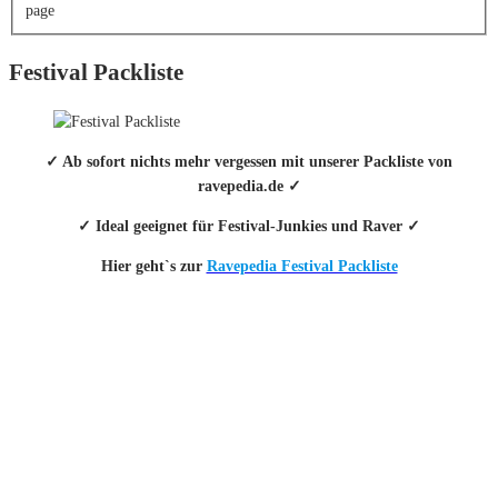
page
Festival Packliste
✓ Ab sofort nichts mehr vergessen mit unserer Packliste von
ravepedia.de ✓
✓ Ideal geeignet für Festival-Junkies und Raver ✓
Hier geht`s zur
Ravepedia Festival Packliste
INFO
Hinter den mit (*) gekennzeichneten Links stecken sogenannte Affiliate-
Links. Das heißt, wenn du ein Produkt über den Link kaufst, erhalten wir
eine kleine Provision. Als Amazon-Partner verdiene ich an qualifizierten
Verkäufen.
Wichtig: Für dich bleibt beim Preis alles beim Alten!