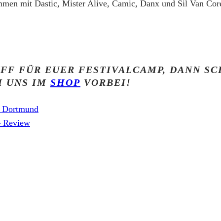
en mit Dastic, Mister Alive, Camic, Danx und Sil Van Core
FF FÜR EUER FESTIVALCAMP, DANN SC
I UNS IM
SHOP
VORBEI!
n Dortmund
– Review