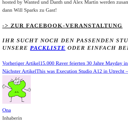
hosted by Wanted und Danth und Alex Martin werden zusamm
dann Will Sparks zu Gast!
-> ZUR FACEBOOK-VERANSTALTUNG
IHR SUCHT NOCH DEN PASSENDEN STU
UNSERE
PACKLISTE
ODER EINFACH BE
Vorheriger Artikel
15.000 Raver feierten 30 Jahre Mayday i
Nächster Artikel
This was Execution Studio A12 in Utrecht 
Ona
Inhaberin