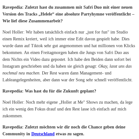
Ravepedia: Zuletzt hast du zusammen mit Safri Duo mit einer neuen
Version des Tracks „Helele“ eine absolute Partyhymne veröffentlicht –
Wie lief diese Zusammenarbeit?
Noel Holler: Wir haben tatsächlich einfach nur „just for fun“ im Studio
einen Remix kreiert, weil ich immer eine Edit davon gespielt habe. Dies
wurde dann auf Tiktok sehr gut angenommen und hat millionen von Klicks
bekommen. An einen Freitagmorgen haben die Jungs von Safri Duo aus
dem Nichts ein Video dazu gepostet. Ich habe den Beiden dann sofort bei
Instagram geschrieben und da haben sie gleich gesagt:
Okay, lasst uns das
nochmal neu machen.
Der Rest waren dann Management- und
Lableangelegenheiten, aber dann war der Song sehr schnell veröffentlicht.
Ravepedia: Was hast du für die Zukunft geplant?
Noel Holler: Noch mehr eigene „Holler at Me“ Shows zu machen, da lege
ich ein wenig den Fokus drauf und den Rest lasse ich einfach auf mich
zukommen.
Ravepedia: Zuletzt möchten wir dir noch die Chance geben deine
Community in
Deutschland
etwas zu sagen.