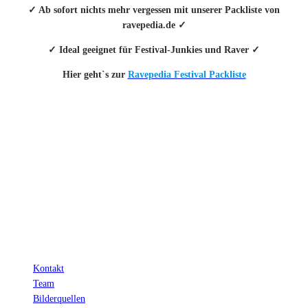
✓ Ab sofort nichts mehr vergessen mit unserer Packliste von
ravepedia.de ✓
✓ Ideal geeignet für Festival-Junkies und Raver ✓
Hier geht`s zur
Ravepedia Festival Packliste
INFO
Hinter den mit (*) gekennzeichneten Links stecken sogenannte Affiliate-
Links. Das heißt, wenn du ein Produkt über den Link kaufst, erhalten wir
eine kleine Provision. Als Amazon-Partner verdiene ich an qualifizierten
Verkäufen.
Wichtig: Für dich bleibt beim Preis alles beim Alten!
Kontakt
Team
Bilderquellen