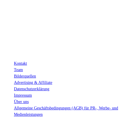
Hinter den mit (*) gekennzeichneten Links stecken sogenannte Affiliate-
Links. Das heißt, wenn du ein Produkt über den Link kaufst, erhalten wir
eine kleine Provision. Als Amazon-Partner verdiene ich an qualifizierten
Verkäufen.
Wichtig: Für dich bleibt beim Preis alles beim Alten!
Kontakt
Team
Bilderquellen
Advertising & Affiliate
Datenschutzerklärung
Impressum
Über uns
Allgemeine Geschäftsbedingungen (AGB) für PR-, Werbe- und
Medienleistungen
© Ravepedia 2022| ALL RIGHTS RESERVED.