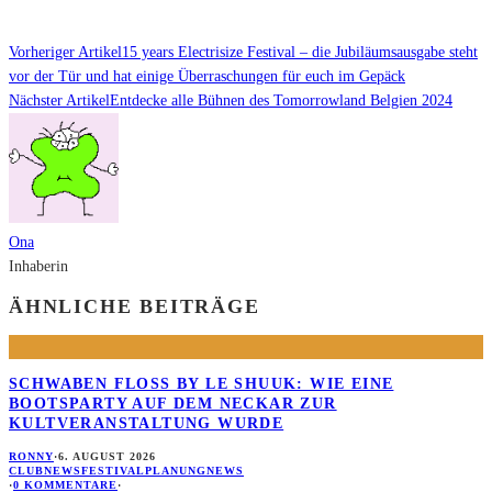
Vorheriger Artikel
15 years Electrisize Festival – die Jubiläumsausgabe steht
vor der Tür und hat einige Überraschungen für euch im Gepäck
Nächster Artikel
Entdecke alle Bühnen des Tomorrowland Belgien 2024
Ona
Inhaberin
ÄHNLICHE BEITRÄGE
SCHWABEN FLOSS BY LE SHUUK: WIE EINE B
OOTSPARTY AUF DEM NECKAR ZUR K
ULTVERANSTALTUNG WURDE
RONNY
·
6. AUGUST 2026
CLUBNEWS
FESTIVALPLANUNG
NEWS
·
0 KOMMENTARE
·