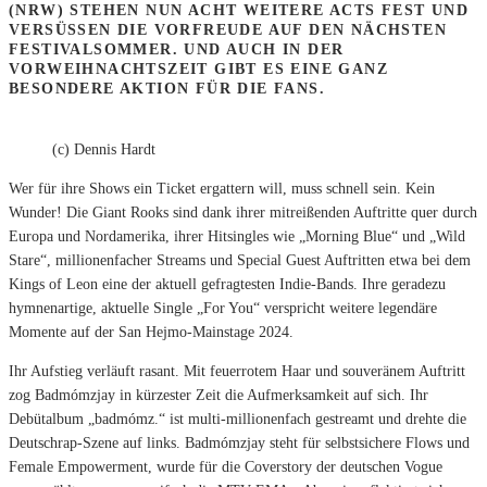
(NRW) STEHEN NUN ACHT WEITERE ACTS FEST UND
VERSÜSSEN DIE VORFREUDE AUF DEN NÄCHSTEN F
ESTIVALSOMMER. UND AUCH IN DER V
ORWEIHNACHTSZEIT GIBT ES EINE GANZ B
ESONDERE AKTION FÜR DIE FANS.
(c) Dennis Hardt
Wer für ihre Shows ein Ticket ergattern will, muss schnell sein. Kein
Wunder! Die Giant Rooks sind dank ihrer mitreißenden Auftritte quer durch
Europa und Nordamerika, ihrer Hitsingles wie „Morning Blue“ und „Wild
Stare“, millionenfacher Streams und Special Guest Auftritten etwa bei dem
Kings of Leon eine der aktuell gefragtesten Indie-Bands. Ihre geradezu
hymnenartige, aktuelle Single „For You“ verspricht weitere legendäre
Momente auf der San Hejmo-Mainstage 2024.
Ihr Aufstieg verläuft rasant. Mit feuerrotem Haar und souveränem Auftritt
zog Badmómzjay in kürzester Zeit die Aufmerksamkeit auf sich. Ihr
Debütalbum „badmómz.“ ist multi-millionenfach gestreamt und drehte die
Deutschrap-Szene auf links. Badmómzjay steht für selbstsichere Flows und
Female Empowerment, wurde für die Coverstory der deutschen Vogue