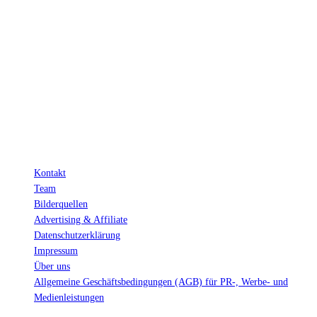
Hinter den mit (*) gekennzeichneten Links stecken sogenannte Affiliate-
Links. Das heißt, wenn du ein Produkt über den Link kaufst, erhalten wir
eine kleine Provision. Als Amazon-Partner verdiene ich an qualifizierten
Verkäufen.
Wichtig: Für dich bleibt beim Preis alles beim Alten!
Kontakt
Team
Bilderquellen
Advertising & Affiliate
Datenschutzerklärung
Impressum
Über uns
Allgemeine Geschäftsbedingungen (AGB) für PR-, Werbe- und
Medienleistungen