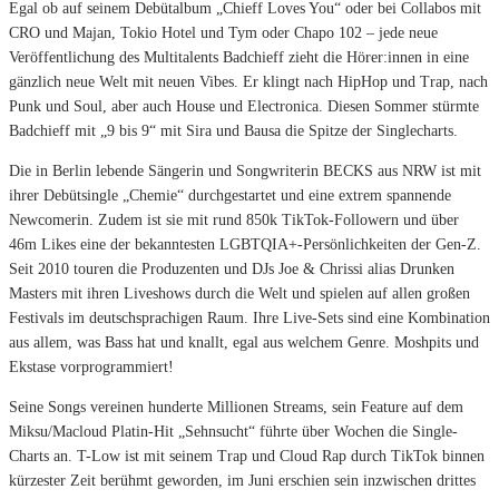
Egal ob auf seinem Debütalbum „Chieff Loves You“ oder bei Collabos mit
CRO und Majan, Tokio Hotel und Tym oder Chapo 102 – jede neue
Veröffentlichung des Multitalents Badchieff zieht die Hörer:innen in eine
gänzlich neue Welt mit neuen Vibes. Er klingt nach HipHop und Trap, nach
Punk und Soul, aber auch House und Electronica. Diesen Sommer stürmte
Badchieff mit „9 bis 9“ mit Sira und Bausa die Spitze der Singlecharts.
Die in Berlin lebende Sängerin und Songwriterin BECKS aus NRW ist mit
ihrer Debütsingle „Chemie“ durchgestartet und eine extrem spannende
Newcomerin. Zudem ist sie mit rund 850k TikTok-Followern und über
46m Likes eine der bekanntesten LGBTQIA+-Persönlichkeiten der Gen-Z.
Seit 2010 touren die Produzenten und DJs Joe & Chrissi alias Drunken
Masters mit ihren Liveshows durch die Welt und spielen auf allen großen
Festivals im deutschsprachigen Raum. Ihre Live-Sets sind eine Kombination
aus allem, was Bass hat und knallt, egal aus welchem Genre. Moshpits und
Ekstase vorprogrammiert!
Seine Songs vereinen hunderte Millionen Streams, sein Feature auf dem
Miksu/Macloud Platin-Hit „Sehnsucht“ führte über Wochen die Single-
Charts an. T-Low ist mit seinem Trap und Cloud Rap durch TikTok binnen
kürzester Zeit berühmt geworden, im Juni erschien sein inzwischen drittes