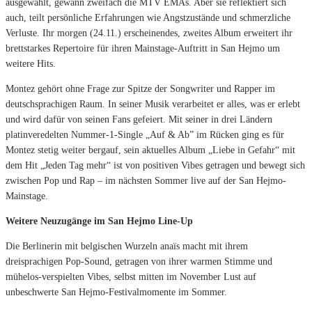
ausgewählt, gewann zweifach die MTV EMAs. Aber sie reflektiert sich
auch, teilt persönliche Erfahrungen wie Angstzustände und schmerzliche
Verluste. Ihr morgen (24.11.) erscheinendes, zweites Album erweitert ihr
brettstarkes Repertoire für ihren Mainstage-Auftritt in San Hejmo um
weitere Hits.
Montez gehört ohne Frage zur Spitze der Songwriter und Rapper im
deutschsprachigen Raum. In seiner Musik verarbeitet er alles, was er erlebt
und wird dafür von seinen Fans gefeiert. Mit seiner in drei Ländern
platinveredelten Nummer-1-Single „Auf & Ab” im Rücken ging es für
Montez stetig weiter bergauf, sein aktuelles Album „Liebe in Gefahr“ mit
dem Hit „Jeden Tag mehr“ ist von positiven Vibes getragen und bewegt sich
zwischen Pop und Rap – im nächsten Sommer live auf der San Hejmo-
Mainstage.
Weitere Neuzugänge im San Hejmo Line-Up
Die Berlinerin mit belgischen Wurzeln anaïs macht mit ihrem
dreisprachigen Pop-Sound, getragen von ihrer warmen Stimme und
mühelos-verspielten Vibes, selbst mitten im November Lust auf
unbeschwerte San Hejmo-Festivalmomente im Sommer.