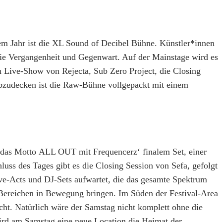
sem Jahr ist die XL Sound of Decibel Bühne. Künstler*innen
ie Vergangenheit und Gegenwart. Auf der Mainstage wird es
 Live-Show von Rejecta, Sub Zero Project, die Closing
zudecken ist die Raw-Bühne vollgepackt mit einem
das Motto ALL OUT mit Frequencerz‘ finalem Set, einer
s des Tages gibt es die Closing Session von Sefa, gefolgt
ve-Acts und DJ-Sets aufwartet, die das gesamte Spektrum
Bereichen in Bewegung bringen. Im Süden der Festival-Area
ht. Natürlich wäre der Samstag nicht komplett ohne die
rd am Samstag eine neue Location die Heimat der