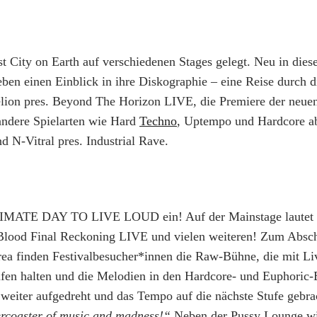
t City on Earth auf verschiedenen Stages gelegt. Neu in die
en einen Einblick in ihre Diskographie – eine Reise durch d
lion pres. Beyond The Horizon LIVE, die Premiere der neuen
andere Spielarten wie Hard
Techno
, Uptempo und Hardcore ab
nd N-Vitral pres. Industrial Rave.
ULTIMATE DAY TO LIVE LOUD ein! Auf der Mainstage lautet 
ood Final Reckoning LIVE und vielen weiteren! Zum Abschlus
ea finden Festivalbesucher*innen die Raw-Bühne, die mit Li
en halten und die Melodien in den Hardcore- und Euphoric-
eiter aufgedreht und das Tempo auf die nächste Stufe gebrac
ercoaster of music and madness!“
Neben der Pussy Lounge wi