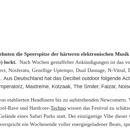
hrzehnten die Speerspitze der härteren elektronischen Mus
e) lockt.
Nach Wochen gestaffelter Ankündigungen ist das vo
ject, Nosferatu, Gezellige Uptempo, Dual Damage, N-Vitral,
t.
Aus Deutschland hat das Decibel outdoor folgende Act
Imperatorz, Maxtreme, Kotzaak, The Smiler, Faizar, Noi
 von etablierten Headlinern bis zu aufstrebenden Newcomern.
hool-Rave und Hardcore-
Techno
wissen das Festival zu schätz
Gelände eines Safari Parks statt. Der einzigartige Vibe die
verspricht ein Wochenende voller energiegeladener Beats, spe