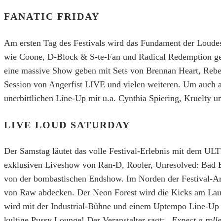
FANATIC FRIDAY
Am ersten Tag des Festivals wird das Fundament der Loudes
wie Coone, D-Block & S-te-Fan und Radical Redemption geb
eine massive Show geben mit Sets von Brennan Heart, Rebe
Session von Angerfist LIVE und vielen weiteren. Um auch 
unerbittlichen Line-Up mit u.a. Cynthia Spiering, Kruelty u
LIVE LOUD SATURDAY
Der Samstag läutet das volle Festival-Erlebnis mit dem 
exklusiven Liveshow von Ran-D, Rooler, Unresolved: Bad Bl
von der bombastischen Endshow. Im Norden der Festival-Ar
von Raw abdecken. Der Neon Forest wird die Kicks am Lauf
wird mit der Industrial-Bühne und einem Uptempo Line-Up w
kultige Pussy Lounge! Der Veranstalter sagt:
„Expect a roll