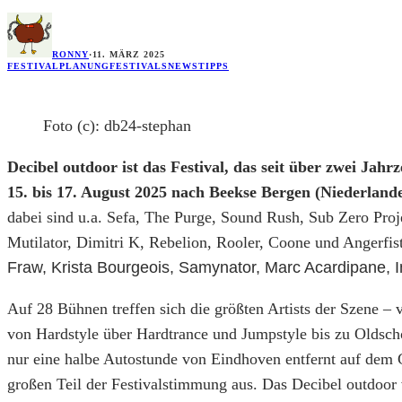
RONNY
·
11. MÄRZ 2025
FESTIVALPLANUNG
FESTIVALS
NEWS
TIPPS
Foto (c): db24-stephan
Decibel outdoor ist das Festival, das seit über zwei Ja
15. bis 17. August 2025 nach Beekse Bergen (Niederland
dabei sind u.a. Sefa, The Purge, Sound Rush, Sub Zero Pro
Mutilator, Dimitri K, Rebelion, Rooler, Coone und Angerfis
Fraw, Krista Bourgeois, Samynator, Marc Acardipane, 
Auf 28 Bühnen treffen sich die größten Artists der Szene –
von Hardstyle über Hardtrance und Jumpstyle bis zu Oldsc
nur eine halbe Autostunde von Eindhoven entfernt auf dem 
großen Teil der Festivalstimmung aus. Das Decibel outdoor 