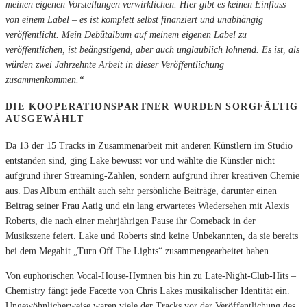
meinen eigenen Vorstellungen verwirklichen. Hier gibt es keinen Einfluss
von einem Label – es ist komplett selbst finanziert und unabhängig
veröffentlicht. Mein Debütalbum auf meinem eigenen Label zu
veröffentlichen, ist beängstigend, aber auch unglaublich lohnend. Es ist, als
würden zwei Jahrzehnte Arbeit in dieser Veröffentlichung
zusammenkommen.“
DIE KOOPERATIONSPARTNER WURDEN SORGFÄLTIG
AUSGEWÄHLT
Da 13 der 15 Tracks in Zusammenarbeit mit anderen Künstlern im Studio
entstanden sind, ging Lake bewusst vor und wählte die Künstler nicht
aufgrund ihrer Streaming-Zahlen, sondern aufgrund ihrer kreativen Chemie
aus. Das Album enthält auch sehr persönliche Beiträge, darunter einen
Beitrag seiner Frau Aatig und ein lang erwartetes Wiedersehen mit Alexis
Roberts, die nach einer mehrjährigen Pause ihr Comeback in der
Musikszene feiert. Lake und Roberts sind keine Unbekannten, da sie bereits
bei dem Megahit „Turn Off The Lights“ zusammengearbeitet haben.
Von euphorischen Vocal-House-Hymnen bis hin zu Late-Night-Club-Hits –
Chemistry fängt jede Facette von Chris Lakes musikalischer Identität ein.
Ungewöhnlicherweise waren viele der Tracks vor der Veröffentlichung des