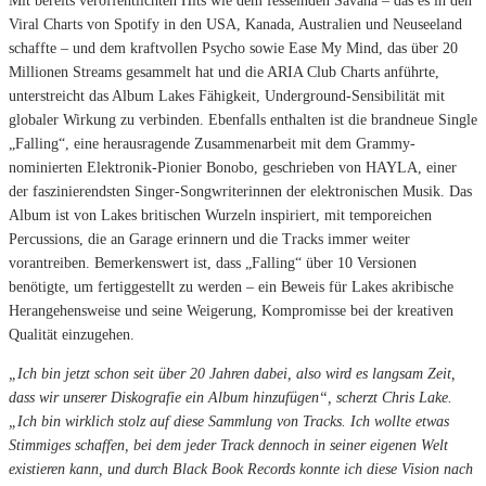
Mit bereits veröffentlichten Hits wie dem fesselnden Savana – das es in den
Viral Charts von Spotify in den USA, Kanada, Australien und Neuseeland
schaffte – und dem kraftvollen Psycho sowie Ease My Mind, das über 20
Millionen Streams gesammelt hat und die ARIA Club Charts anführte,
unterstreicht das Album Lakes Fähigkeit, Underground-Sensibilität mit
globaler Wirkung zu verbinden. Ebenfalls enthalten ist die brandneue Single
„Falling“, eine herausragende Zusammenarbeit mit dem Grammy-
nominierten Elektronik-Pionier Bonobo, geschrieben von HAYLA, einer
der faszinierendsten Singer-Songwriterinnen der elektronischen Musik. Das
Album ist von Lakes britischen Wurzeln inspiriert, mit temporeichen
Percussions, die an Garage erinnern und die Tracks immer weiter
vorantreiben. Bemerkenswert ist, dass „Falling“ über 10 Versionen
benötigte, um fertiggestellt zu werden – ein Beweis für Lakes akribische
Herangehensweise und seine Weigerung, Kompromisse bei der kreativen
Qualität einzugehen.
„Ich bin jetzt schon seit über 20 Jahren dabei, also wird es langsam Zeit,
dass wir unserer Diskografie ein Album hinzufügen“, scherzt Chris Lake.
„Ich bin wirklich stolz auf diese Sammlung von Tracks. Ich wollte etwas
Stimmiges schaffen, bei dem jeder Track dennoch in seiner eigenen Welt
existieren kann, und durch Black Book Records konnte ich diese Vision nach