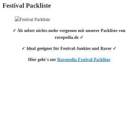
Festival Packliste
✓ Ab sofort nichts mehr vergessen mit unserer Packliste von
ravepedia.de ✓
✓ Ideal geeignet für Festival-Junkies und Raver ✓
Hier geht`s zur
Ravepedia Festival Packliste
INFO
Hinter den mit (*) gekennzeichneten Links stecken sogenannte Affiliate-
Links. Das heißt, wenn du ein Produkt über den Link kaufst, erhalten wir
eine kleine Provision. Als Amazon-Partner verdiene ich an qualifizierten
Verkäufen.
Wichtig: Für dich bleibt beim Preis alles beim Alten!